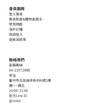
會員服務
登入會員
會員制度&購物金辦法
常見問題
海外訂購
保固登入
退換貨政策
聯絡我們
客服專線
04-22072988
地址
臺中市北區梅亭街496號1樓
週一~週五
10:00~21:00
官方Line ID
@mikli