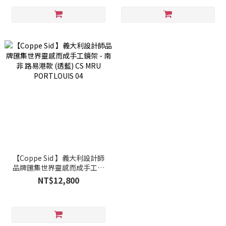
【Coppe Sid 】義大利設計師
品牌匯集世界靈感而成手工鏡
架 - 南非 路易港款 (透藍) CS
NT$12,800
MRU PORTLOUIS 04