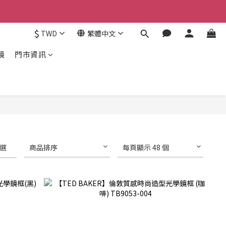
$
TWD
繁體中文
鏡
門市資訊
選
商品排序
每頁顯示 48 個