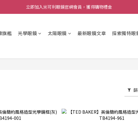
立即加入米可利眼鏡官網會員，獲得購物禮金
牌旗艦
光學眼鏡
太陽眼鏡
最新眼鏡文章
探索獨特眼
篩