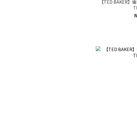
【TED BAKER】
T