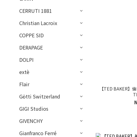
CERRUTI 1881
Christian Lacroix
COPPE SID
DERAPAGE
DOLPI
extè
Flair
【TED BAKER】
T
Götti Switzerland
GIGI Studios
GIVENCHY
Gianfranco Ferré