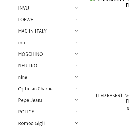
INVU
LOEWE
MAD IN ITALY
moi
MOSCHINO
NEUTRO
nine
Optician Charlie
【TED BAKER】
Pepe Jeans
T
POLICE
Romeo Gigli