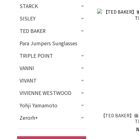
STARCK
SISLEY
TED BAKER
Para Jumpers Sunglasses
TRIPLE POINT
VANNI
VIVANT
VIVIENNE WESTWOOD
Yohji Yamamoto
【TED BAKER】
Zerorh+
T