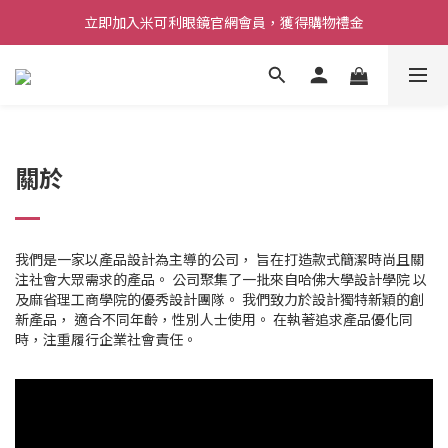
立即加入米可利眼鏡官網會員，獲得購物禮金
關於
我們是一家以產品設計為主導的公司， 旨在打造款式簡潔時尚且關
注社會大眾需求的產品。 公司聚集了一批來自哈佛大學設計學院 以
及麻省理工商學院的優秀設計團隊。 我們致力於設計獨特新穎的創
新產品， 適合不同年齡，性別人士使用。 在執著追求產品優化同
時，注重履行企業社會責任。