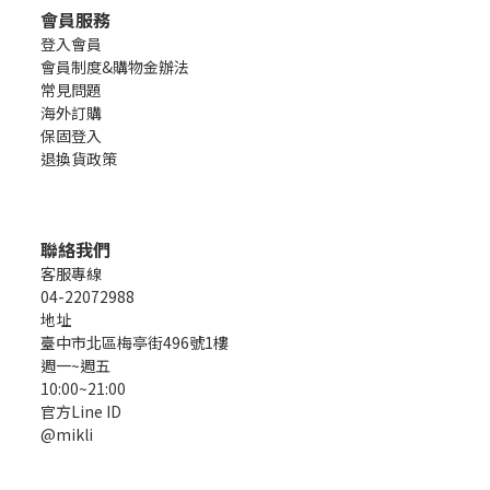
會員服務
登入會員
會員制度&購物金辦法
常見問題
海外訂購
保固登入
退換貨政策
聯絡我們
客服專線
04-22072988
地址
臺中市北區梅亭街496號1樓
週一~週五
10:00~21:00
官方Line ID
@mikli