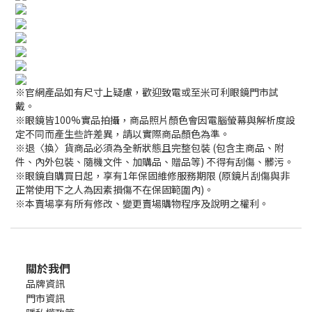
※官網產品如有尺寸上疑慮，歡迎致電或至米可利眼鏡門市試
戴。
※眼鏡皆100%實品拍攝，商品照片顏色會因電腦螢幕與解析度設
定不同而產生些許差異，請以實際商品顏色為準。
※退〈換〉貨商品必須為全新狀態且完整包裝 (包含主商品、附
件、內外包裝、隨機文件、加購品、贈品等) 不得有刮傷、髒污。
※眼鏡自購買日起，享有1年保固維修服務期限 (原鏡片刮傷與非
正常使用下之人為因素損傷不在保固範圍內)。
※本賣場享有所有修改、變更賣場購物程序及說明之權利。
關於我們
品牌資訊
門市資訊