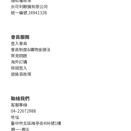
隱私權政策
米可利眼鏡有限公司
統一編號 24941328
會員服務
登入會員
會員制度&購物金辦法
常見問題
海外訂購
保固登入
退換貨政策
聯絡我們
客服專線
04-22072988
地址
臺中市北區梅亭街496號1樓
週一~週五