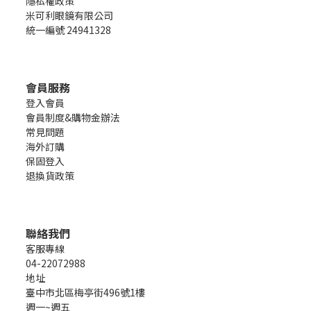
隱私權政策
米可利眼鏡有限公司
統一編號 24941328
會員服務
登入會員
會員制度&購物金辦法
常見問題
海外訂購
保固登入
退換貨政策
聯絡我們
客服專線
04-22072988
地址
臺中市北區梅亭街496號1樓
週一~週五