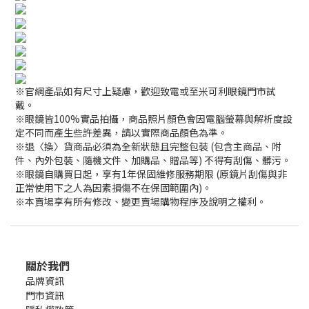
※官網產品如有尺寸上疑慮，歡迎致電或至米可利眼鏡門市試
戴。
※眼鏡皆100%實品拍攝，商品照片顏色會因電腦螢幕與解析度設
定不同而產生些許差異，請以實際商品顏色為準。
※退〈換〉貨商品必須為全新狀態且完整包裝 (包含主商品、附
件、內外包裝、隨機文件、加購品、贈品等) 不得有刮傷、髒污。
※眼鏡自購買日起，享有1年保固維修服務期限 (原鏡片刮傷與非
正常使用下之人為因素損傷不在保固範圍內)。
※本賣場享有所有修改、變更賣場購物程序及說明之權利。
關於我們
品牌資訊
門市資訊