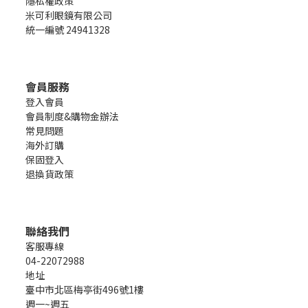
隱私權政策
米可利眼鏡有限公司
統一編號 24941328
會員服務
登入會員
會員制度&購物金辦法
常見問題
海外訂購
保固登入
退換貨政策
聯絡我們
客服專線
04-22072988
地址
臺中市北區梅亭街496號1樓
週一~週五