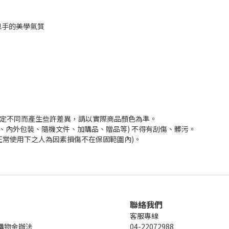
息手的美學氣質
。
設定不同而產生些許差異，請以實際商品顏色為準。
、內外包裝、隨機文件、加購品、贈品等) 不得有刮傷、髒污。
正常使用下之人為因素損傷不在保固範圍內)。
聯絡我們
客服專線
購物金辦法
04-22072988