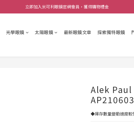
立即加入米可利眼鏡官網會員，獲得購物禮金
光學眼鏡
太陽眼鏡
最新眼鏡文章
探索獨特眼鏡
Alek Paul
AP21060
◆庫存數量變動速度較