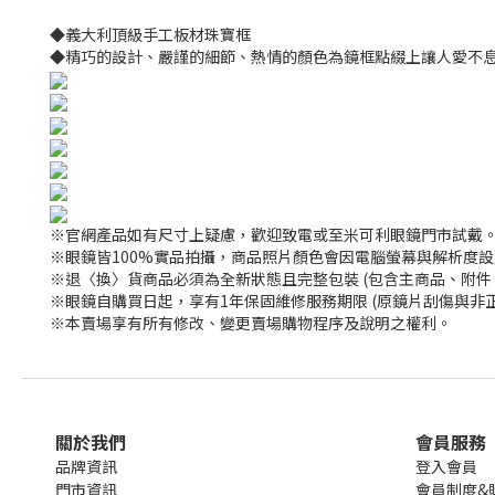
◆義大利頂級手工板材珠寶框
◆精巧的設計、嚴謹的細節、熱情的顏色為鏡框點綴上讓人愛不
※官網產品如有尺寸上疑慮，歡迎致電或至米可利眼鏡門市試戴
※眼鏡皆100%實品拍攝，商品照片顏色會因電腦螢幕與解析度
※退〈換〉貨商品必須為全新狀態且完整包裝 (包含主商品、附件
※眼鏡自購買日起，享有1年保固維修服務期限 (原鏡片刮傷與非
※本賣場享有所有修改、變更賣場購物程序及說明之權利。
關於我們
會員服務
品牌資訊
登入會員
門市資訊
會員制度&