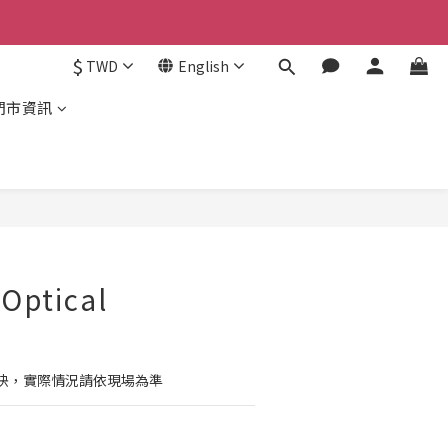
$
TWD
English
門市資訊
BUY NOW
 Optical
3
快，實際情況請依現場為準