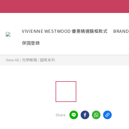
VIVIENNE WESTWOOD 優惠精選鏡框款式
BRAND
保固登錄
View All
/
光學眼鏡
/
圓框系列
Share