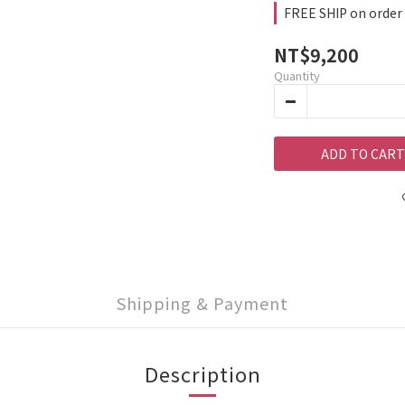
FREE SHIP on order
NT$9,200
Quantity
ADD TO CART
Shipping & Payment
Description