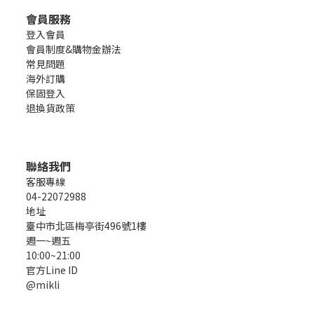
會員服務
登入會員
會員制度&購物金辦法
常見問題
海外訂購
保固登入
退換貨政策
聯絡我們
客服專線
04-22072988
地址
臺中市北區梅亭街496號1樓
週一~週五
10:00~21:00
官方Line ID
@mikli