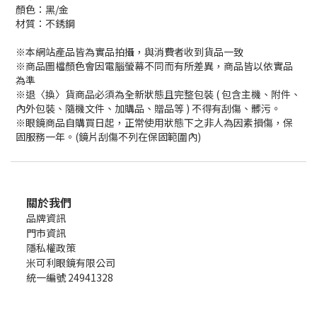
顏色：黑/金
材質：不銹鋼
※本網站產品皆為實品拍攝，與消費者收到貨品一致
※商品圖檔顏色會因電腦螢幕不同而有所差異，商品皆以依實品
為準
※退〈換〉貨商品必須為全新狀態且完整包裝 ( 包含主機、附件、
內外包裝、隨機文件、加購品、贈品等 ) 不得有刮傷、髒污。
※眼鏡商品自購買日起，正常使用狀態下之非人為因素損傷，保
固服務一年。(鏡片刮傷不列在保固範圍內)
關於我們
品牌資訊
門市資訊
隱私權政策
米可利眼鏡有限公司
統一編號 24941328