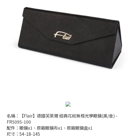
名稱：【Flair】德國芙萊爾 經典花紋無框光學眼鏡(黑/金) -
FR5095-100
配件：眼鏡x1、原廠眼鏡布x1、原廠眼鏡盒x1
尺寸：54-18-145