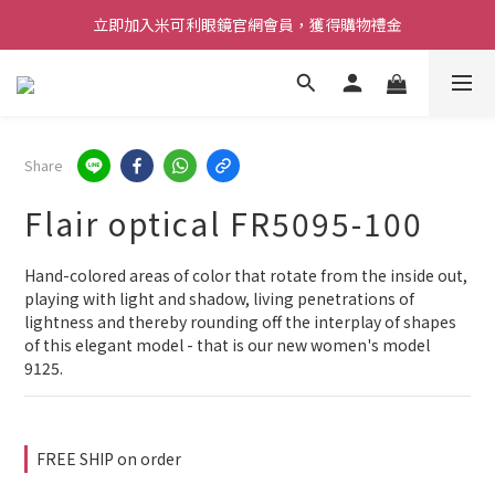
立即加入米可利眼鏡官網會員，獲得購物禮金
Share
Flair optical FR5095-100
Hand-colored areas of color that rotate from the inside out, 
playing with light and shadow, living penetrations of 
lightness and thereby rounding off the interplay of shapes 
of this elegant model - that is our new women's model 
9125.
FREE SHIP on order