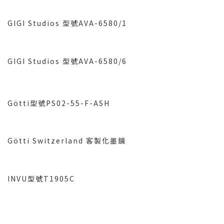
GIGI Studios 型號AVA-6580/1
GIGI Studios 型號AVA-6580/6
Götti型號PS02-55-F-ASH
Götti Switzerland 客製化墨鏡
INVU型號T1905C