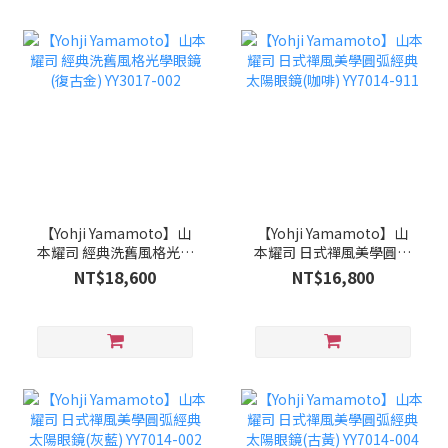
【Yohji Yamamoto】山
【Yohji Yamamoto】山
本耀司 經典洗舊風格光學
本耀司 日式禪風美學圓弧
眼鏡(復古金) YY3017-002
經典太陽眼鏡(咖啡)
NT$18,600
NT$16,800
YY7014-911