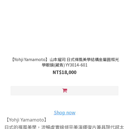
【Yohji Yamamoto】山本耀司 日式禪風美學結構金屬圓框光
學眼鏡(藏青) YY3014-601
NT$18,000
Shop now
【Yohji Yamamoto】
日式的禪風美學，流暢虛實線條完美演繹復古兼具現代感太