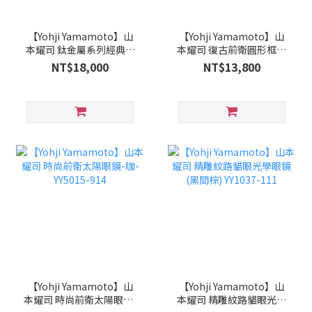
【Yohji Yamamoto】山
【Yohji Yamamoto】山
本耀司 鈦金屬系列經典彈
本耀司 復古前衛圓形框面
性圓框光學眼鏡(深
光學眼鏡-咖啡-YY3007-
NT$18,000
NT$13,800
藍)YY0023-03
115
【Yohji Yamamoto】山
【Yohji Yamamoto】山
本耀司 時尚前衛太陽眼鏡-
本耀司 精雕紋路貓眼光學