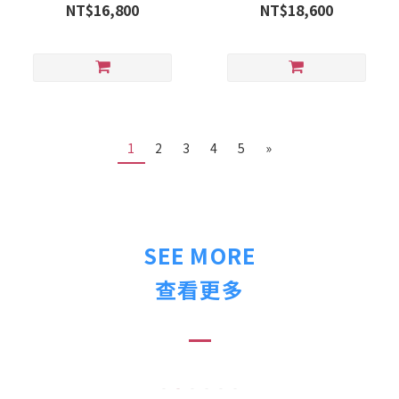
大面框型經典太陽眼鏡(灰)
框型經典太陽眼鏡(灰)
NT$16,800
NT$18,600
YY7013-002
YY7020-914
1
2
3
4
5
»
SEE MORE
查看更多