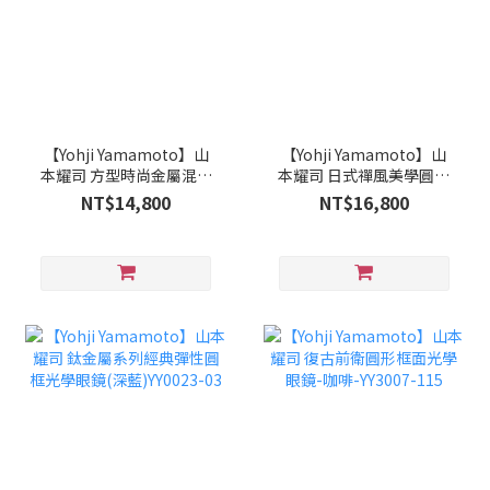
【Yohji Yamamoto】山
【Yohji Yamamoto】山
本耀司 方型時尚金屬混搭
本耀司 日式禪風美學圓弧
造型光學眼鏡-亮黑-
經典太陽眼鏡(紫) YY7018-
NT$14,800
NT$16,800
YY1028-019
971