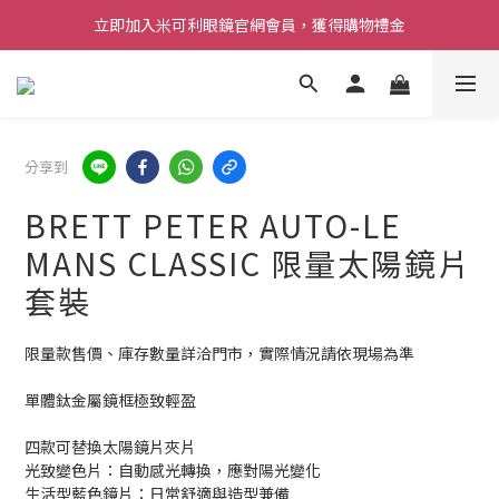
立即加入米可利眼鏡官網會員，獲得購物禮金
分享到
BRETT PETER AUTO-LE
MANS CLASSIC 限量太陽鏡片
套裝
限量款售價、庫存數量詳洽門市，實際情況請依現場為準 
單體鈦金屬鏡框極致輕盈
四款可替換太陽鏡片夾片
光致變色片：自動感光轉換，應對陽光變化
生活型藍色鏡片：日常舒適與造型兼備