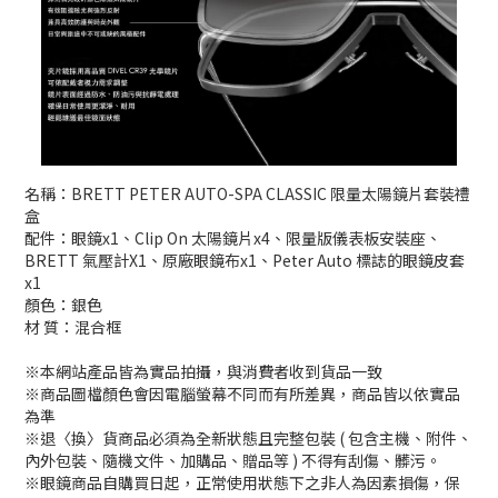
名稱：BRETT PETER AUTO-SPA CLASSIC 限量太陽鏡片套裝禮
盒
配件：眼鏡x1、Clip On 太陽鏡片x4、限量版儀表板安裝座、
BRETT 氣壓計X1、原廠眼鏡布x1、Peter Auto 標誌的眼鏡皮套
x1
顏色：銀色
材 質：混合框
※本網站產品皆為實品拍攝，與消費者收到貨品一致
※商品圖檔顏色會因電腦螢幕不同而有所差異，商品皆以依實品
為準
※退〈換〉貨商品必須為全新狀態且完整包裝 ( 包含主機、附件、
內外包裝、隨機文件、加購品、贈品等 ) 不得有刮傷、髒污。
※眼鏡商品自購買日起，正常使用狀態下之非人為因素損傷，保