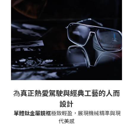
為
真正熱愛駕駛與經典工藝的人而
設計
單體鈦金屬鏡框
極致輕盈，展現機械精準與現
代美感