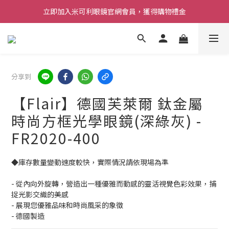
立即加入米可利眼鏡官網會員，獲得購物禮金
分享到
【Flair】德國芙萊爾 鈦金屬
時尚方框光學眼鏡(深綠灰) -
FR2020-400
◆庫存數量變動速度較快，實際情況請依現場為準 
- 從內向外旋轉，營造出一種優雅而動感的靈活視覺色彩效果，捕
捉光影交織的美感
- 展現您優雅品味和時尚風采的象徵
- 德國製造