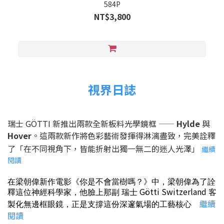
584P
NT$3,800
視界日誌
瑞士 GÖTTI 新推出兩款全新板料光學鏡框 ——
Hylde
與
Hover
。這兩款新作將色彩藝術發揮得淋漓盡致，完美詮釋
了「在不同視角下，皆能折射出獨一無二的迷人光澤」
繼續
閱讀
在梁朝偉新作電影《你是不會當樹嗎？》中，梁朝偉為了詮
Götti Switzerland
釋這位神經科學家，他臉上那副 瑞士
客
繼續
製化無邊框眼鏡，正是支撐這份深邃氣場的工藝核心
閱讀