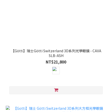
【Götti】瑞士Götti Switzerland 3D系列光學眼鏡 - CAVA
SLB-ASH
NT$21,800