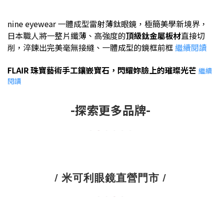
nine eyewear
一體成型雷射薄鈦眼鏡，極簡美學新境界
，
日本
職人將一整片纖薄、高強度的
頂級鈦金屬板材
直接切
削，淬鍊出完美毫無接縫、一體成型的鏡框前框
繼續閱讀
FLAIR
珠寶藝術手工鑲嵌寶石，
閃耀
妳臉上的璀璨光芒
繼續
閱讀
-探索更多品牌-
/ 米可利眼鏡直營門市 /