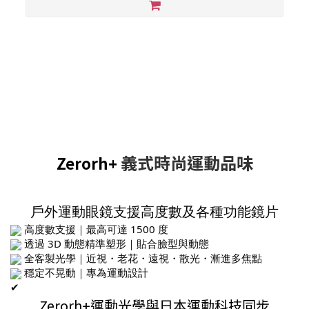
義式時尚運動品味
Zerorh+
戶外運動眼鏡支援高度數及各種功能鏡片
高度數支援｜最高可達 1500 度
透過 3D 動態精準塑形｜貼合臉型與動態
全客製光學｜近視・老花
・
遠視・散光・漸進多焦點
穩定不晃動｜專為運動設計
Zerorh+運動光學與日本運動科技同步