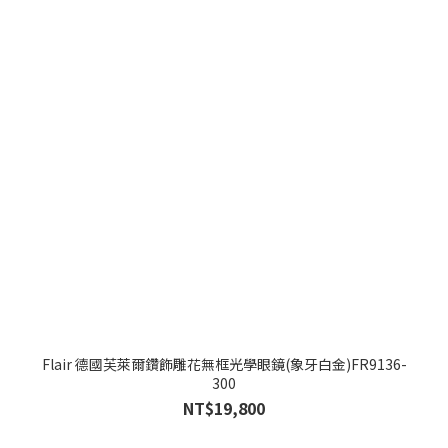
Flair 德國芙萊爾鑽飾雕花無框光學眼鏡(象牙白金)FR9136-
300
NT$19,800