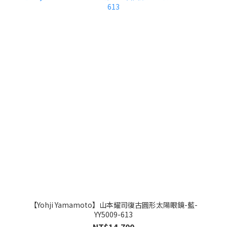
【Yohji Yamamoto】山本耀司復古圓形太陽眼鏡-藍-
YY5009-613