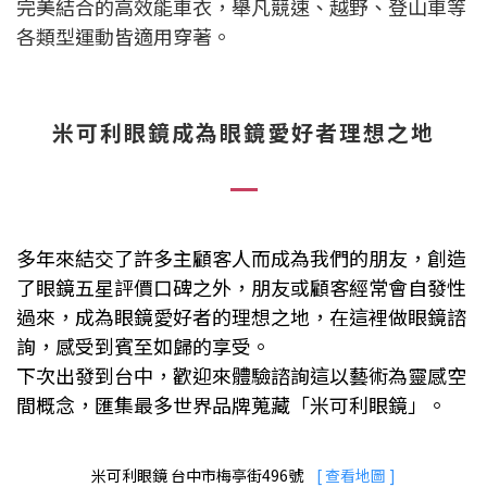
完美結合的高效能車衣，舉凡競速、越野、登山車等
各類型運動皆適用穿著。
米可利眼鏡成為眼鏡愛好者理想之地
多年來結交了許多主顧客人而成為我們的朋友，創造
了眼鏡五星評價口碑之外，
朋友或顧客經常會自發性
過來
，
成為眼鏡愛好者的理想之地
，
在這裡做眼鏡諮
詢，感受到賓至如歸的享受。
下次出發到台中，歡迎來體驗諮詢這以藝術為靈感空
間概念，匯集最多世界品牌蒐藏「米可利眼鏡」。
米可利眼鏡 台中市梅亭街496號
[
查看地圖
]