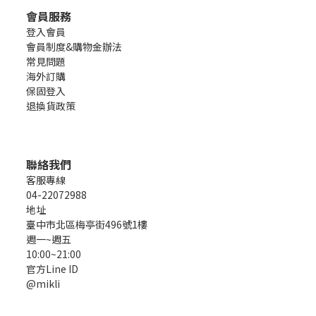
會員服務
登入會員
會員制度&購物金辦法
常見問題
海外訂購
保固登入
退換貨政策
聯絡我們
客服專線
04-22072988
地址
臺中市北區梅亭街496號1樓
週一~週五
10:00~21:00
官方Line ID
@mikli