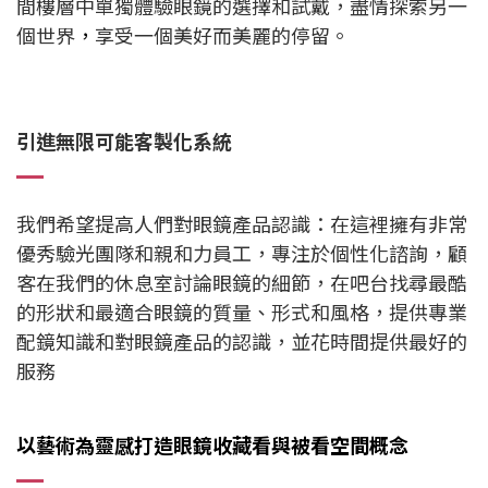
間樓層中單獨體驗眼鏡的選擇和試戴，盡情探索另一
個世界
，
享受一個美好而美麗的停留。
引進無限可能客製化系統
我們希望提高人們對眼鏡產品認識：
在這裡擁有非常
優秀驗光團隊和親和力員工，專注於個性化諮詢，顧
客在我們的休息室討論眼鏡的細節，在吧台找尋最酷
的形狀和最適合眼鏡的質量、形式和風格，提供專業
配鏡知識和對眼鏡產品的認識，並花時間提供最好的
服務
以藝術為靈感打造眼鏡收藏看與被看
空間概念