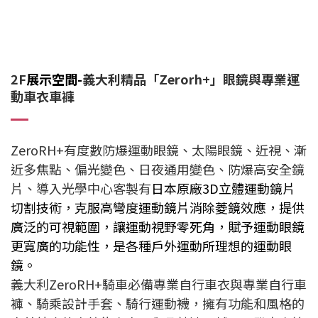
2F
展示空間-
義大利精品「Zerorh+」眼鏡與專業運
動車衣車褲
ZeroRH+有度數防爆運動眼鏡、太陽眼鏡、近視、漸
近多焦點、偏光變色、日夜通用變色、防爆高安全鏡
片、導入光學中心客製有
日本原廠3D立體運動鏡片
切割技術，克服高彎度運動鏡片消除菱鏡效應，提供
廣泛的可視範圍，讓運動視野零死角，賦予運動眼鏡
更寬廣的功能性，是各種戶外運動所理想的運動眼
鏡
。
義大利ZeroRH+騎車必備專業自行車衣與專業自行車
褲、騎乘設計手套、騎行運動襪，擁有功能和風格的