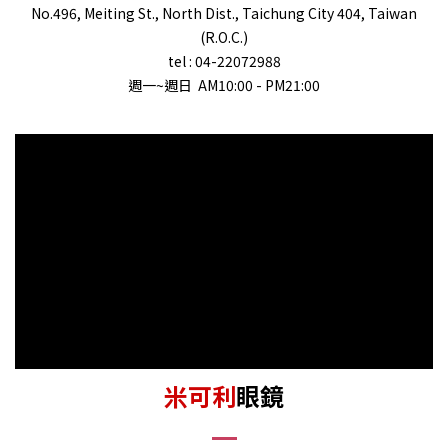
No.496, Meiting St., North Dist., Taichung City 404, Taiwan
(R.O.C.)
tel : 04-22072988
週一~週日 AM10:00 - PM21:00
米可利
眼鏡