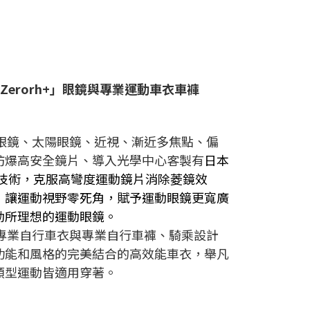
Zerorh+」眼鏡與專業運動車衣車褲
運動眼鏡、太陽眼鏡、近視、漸近多焦點、偏
防爆高安全鏡片、導入光學中心客製有
日本
割技術，克服高彎度運動鏡片消除菱鏡效
，讓運動視野零死角，賦予運動眼鏡更寬廣
動所理想的運動眼鏡
。
必備專業自行車衣與專業自行車褲、騎乘設計
功能和風格的完美結合的高效能車衣，舉凡
類型運動皆適用穿著。