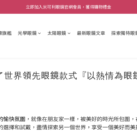
立即加入米可利眼鏡官網會員，獲得購物禮金
牌旗艦
光學眼鏡
太陽眼鏡
最新眼鏡文章
探索獨特眼
了世界領先眼鏡款式『以熱情為眼
的愉快氛圍
，就像在朋友家一樣，被美好的時光所包圍，
的選擇和試戴，盡情探索另一個世界
，
享受一個美好而美