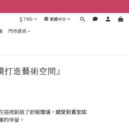
$
TWD
繁體中文
鏡
門市資訊
鏡打造藝術空間』
在這裡創造了舒服
環境
，
感受到賓至如
麗的停留。