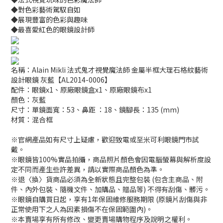
◆對色彩藝術駕馭自如
◆展現豐富的色彩與趣味
◆最喜愛紅色的眼鏡設計師
名稱：Alain Mikli 法式鬼才視覺魔法師 金屬半框大理石格紋藝術
設計眼鏡 灰藍【AL2014-0006】
配件：眼鏡x1、原廠眼鏡盒x1、原廠眼鏡布x1
顏色：灰藍
尺寸：單鏡面寬：53、鼻距 ：18、鏡腳長：135 (mm)
材質：混合框
※官網產品如有尺寸上疑慮，歡迎致電或至米可利眼鏡門市試
戴。
※眼鏡皆100%實品拍攝，商品照片顏色會因電腦螢幕與解析度設
定不同而產生些許差異，請以實際商品顏色為準。
※退〈換〉貨商品必須為全新狀態且完整包裝 (包含主商品、附
件、內外包裝、隨機文件、加購品、贈品等) 不得有刮傷、髒污。
※眼鏡自購買日起，享有1年保固維修服務期限 (原鏡片刮傷與非
正常使用下之人為因素損傷不在保固範圍內)。
※本賣場享有所有修改、變更賣場購物程序及說明之權利。