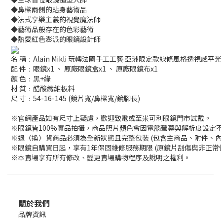
◆鼻樑兩側的貼身藝術品
◆法式享樂主義的視覺魔法師
◆藝術品般存在的色彩藝術
◆熱愛紅色澎派的眼鏡設計師
名 稱﹕Alain Mikli 玩轉法國手工工藝 亞洲限定款線條風格透視感平光眼
配 件﹕眼鏡x1 、 原廠眼鏡盒x1 、 原廠眼鏡布x1
顏 色﹕黑+綠
材 質﹕醋酸纖維板料
尺 寸﹕54-16-145 (鏡片寬/鼻樑寬/鏡腳長)
※官網產品如有尺寸上疑慮，歡迎致電或至米可利眼鏡門市試戴。
※眼鏡皆100%實品拍攝，商品照片顏色會因電腦螢幕與解析度設定
※退〈換〉貨商品必須為全新狀態且完整包裝 (包含主商品、附件、
※眼鏡自購買日起，享有1年保固維修服務期限 (原鏡片刮傷與非正
※本賣場享有所有修改、變更賣場購物程序及說明之權利。
關於我們
品牌資訊