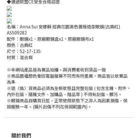
◆通過歐盟CE安全合格認證
名稱：Anna Sui 安娜蘇 經典花園黑色薔薇造型眼鏡(古典紅)
AS509282
配件：眼鏡x1、原廠眼鏡盒x1、原廠眼鏡布x1
顏色：古典紅
尺寸：52-17-135
材質：混合框
※本網站產品皆為實品拍攝，與消費者收到貨品一致
※商品圖檔顏色會因電腦螢幕不同而有所差異，商品皆以依實品
為準
※退〈換〉貨商品必須為全新狀態且完整包裝 ( 包含主機、附件、
內外包裝、隨機文件、加購品、贈品等 ) 不得有刮傷、髒污。
※眼鏡商品自購買日起，正常使用狀態下之非人為因素損傷，保
固服務一年。(鏡片刮傷不列在保固範圍內)。
關於我們