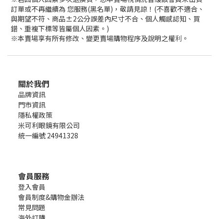
訂單或不再繼續為 您服務(黑名單)，敬請見諒！(不喜歡不適合、
與期望不符、商品±2公分誤差內尺寸不合、個人觸感認知、買
錯、重複下標等皆屬個人因素。)
※本賣場享有所有修改、變更賣場購物程序及說明之權
利
。
關於我們
品牌資訊
門市資訊
隱私權政策
米可利眼鏡有限公司
統一編號 24941328
會員服務
登入會員
會員制度&購物金辦法
常見問題
海外訂購