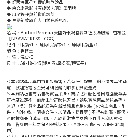
◆ 好萊塢巨星名媛的時尚逸品
◆ 余文樂電影《春嬌與志明》愛用牌
◆ 風格獨特與前衛的設計
◆ 春夏新款取自大自然色系搭配
名 稱﹕Barton Perreira 美國好萊塢春夏新色太陽眼鏡 - 香檳金
【BP AVIATRESS - CGG】
配 件﹕眼鏡x1 、 原廠眼鏡布x1 、 原廠眼鏡盒x1
顏 色﹕香檳金
材 質﹕混合框
尺 寸﹕58-18-145(鏡片寬/鼻樑寬/鏡腳長)
※本網站產品與門市同步銷售，若有任何配戴上的不適或其他疑
慮，歡迎致電或至米可利眼鏡門市參觀試戴選購。
※本網站販售商品皆為實品拍攝，商品照片顏色會因電腦螢幕與
解析度設定不同而產生些許顏色差異，請以實際商品顏色為準。
※退〈換〉貨商品必須為全新狀態且完整包裝 ( 包含主商品、附
件、內外包裝、隨機文件、加購品、贈品等 ) 不得有刮傷、髒污。
※眼鏡商品自購買日起，若於正常使用狀態下且非人為因素損
傷，皆提供一年之保固服務期限。(原鏡片刮傷不列入保固範圍
內)。
※若因個人因素多次退換貨，恕本賣場視情況暫緩該會員未出貨