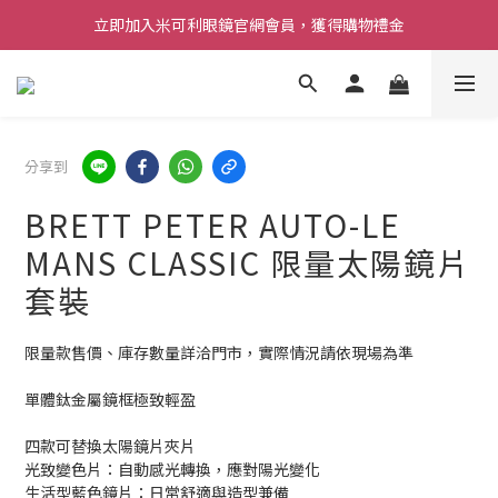
立即加入米可利眼鏡官網會員，獲得購物禮金
分享到
BRETT PETER AUTO-LE
MANS CLASSIC 限量太陽鏡片
套裝
限量款售價、庫存數量詳洽門市，實際情況請依現場為準 
單體鈦金屬鏡框極致輕盈
四款可替換太陽鏡片夾片
光致變色片：自動感光轉換，應對陽光變化
生活型藍色鏡片：日常舒適與造型兼備