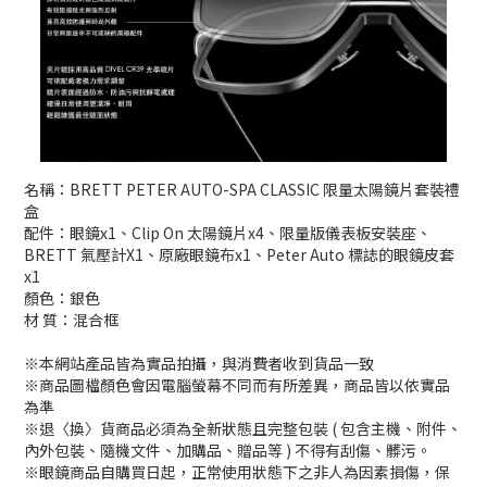
名稱：BRETT PETER AUTO-SPA CLASSIC 限量太陽鏡片套裝禮
盒
配件：眼鏡x1、Clip On 太陽鏡片x4、限量版儀表板安裝座、
BRETT 氣壓計X1、原廠眼鏡布x1、Peter Auto 標誌的眼鏡皮套
x1
顏色：銀色
材 質：混合框
※本網站產品皆為實品拍攝，與消費者收到貨品一致
※商品圖檔顏色會因電腦螢幕不同而有所差異，商品皆以依實品
為準
※退〈換〉貨商品必須為全新狀態且完整包裝 ( 包含主機、附件、
內外包裝、隨機文件、加購品、贈品等 ) 不得有刮傷、髒污。
※眼鏡商品自購買日起，正常使用狀態下之非人為因素損傷，保