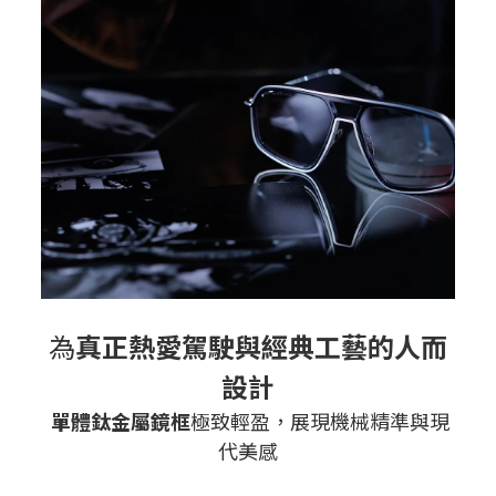
為
真正熱愛駕駛與經典工藝的人而
設計
單體鈦金屬鏡框
極致輕盈，展現機械精準與現
代美感