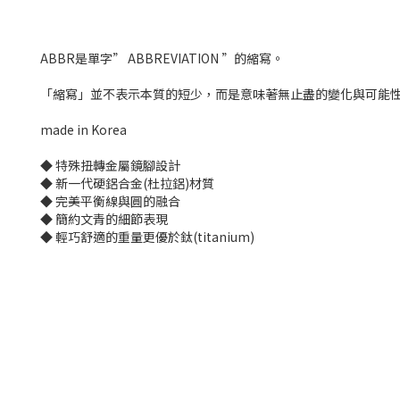
ABBR是單字” ABBREVIATION ”的縮寫。
「縮寫」並不表示本質的短少，而是意味著無止盡的變化與可能性
made in Korea
◆ 特殊扭轉金屬鏡腳設計
◆ 新一代硬鋁合金(杜拉鋁)材質
◆ 完美平衡線與圓的融合
◆ 簡約文青的細節表現
◆ 輕巧舒適的重量更優於鈦(titanium)