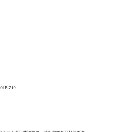
1B-Z19
。