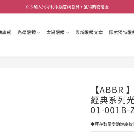
立即加入米可利眼鏡官網會員，獲得購物禮金
牌旗艦
光學眼鏡
太陽眼鏡
最新眼鏡文章
探索獨特眼
【ABBR
經典系列光學
01-001B-
◆庫存數量變動速度較