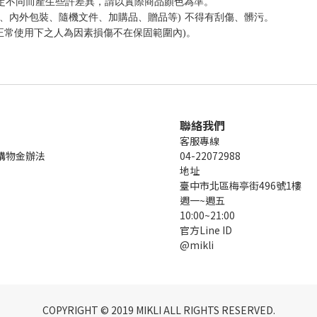
設定不同而產生些許差異，請以實際商品顏色為準。
、內外包裝、隨機文件、加購品、贈品等) 不得有刮傷、髒污。
正常使用下之人為因素損傷不在保固範圍內)。
聯絡我們
客服專線
購物金辦法
04-22072988
地址
臺中市北區梅亭街496號1樓
週一~週五
10:00~21:00
官方Line ID
@mikli
COPYRIGHT © 2019 MIKLI ALL RIGHTS RESERVED.