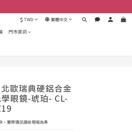
$
TWD
繁體中文
鏡
門市資訊
立即購買
 】北歐瑞典硬鋁合金
眼鏡-琥珀- CL-
Z19
快，實際情況請依現場為準