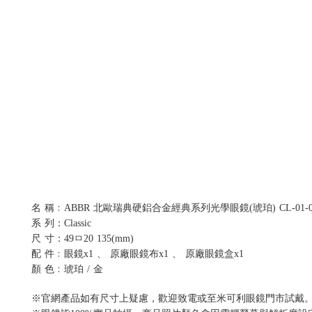
名 稱﹕ABBR 北歐瑞典硬鋁合金經典系列光學眼鏡(琥珀) CL-01-00
系 列：Classic
尺 寸：49ㅁ20 135(mm)
配 件﹕眼鏡x1 、 原廠眼鏡布x1 、 原廠眼鏡盒x1
顏 色﹕琥珀 / 金
※官網產品如有尺寸上疑慮，歡迎致電或至米可利眼鏡門市試戴