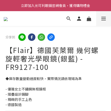
立即加入米可利眼鏡官網會員，獲得購物禮金
分享到
【Flair】德國芙萊爾 幾何螺
旋輕奢光學眼鏡(銀藍) -
FR9127-100
◆庫存數量變動速度較快，實際情況請依現場為準 
- 優雅女士不鏽鋼無框鏡框
- 摺疊設計鏡腳
- 精緻的手工上色
- 德國製造