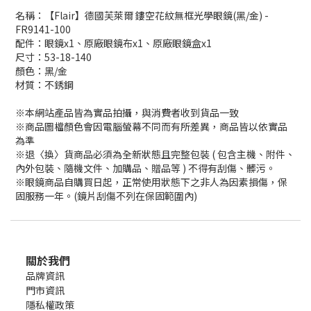
名稱：【Flair】德國芙萊爾 鏤空花紋無框光學眼鏡(黑/金) -
FR9141-100
配件：眼鏡x1、原廠眼鏡布x1、原廠眼鏡盒x1
尺寸：53-18-140
顏色：黑/金
材質：不銹鋼
※本網站產品皆為實品拍攝，與消費者收到貨品一致
※商品圖檔顏色會因電腦螢幕不同而有所差異，商品皆以依實品
為準
※退〈換〉貨商品必須為全新狀態且完整包裝 ( 包含主機、附件、
內外包裝、隨機文件、加購品、贈品等 ) 不得有刮傷、髒污。
※眼鏡商品自購買日起，正常使用狀態下之非人為因素損傷，保
固服務一年。(鏡片刮傷不列在保固範圍內)
關於我們
品牌資訊
門市資訊
隱私權政策