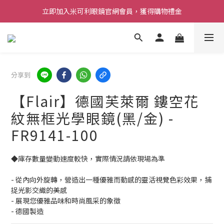
立即加入米可利眼鏡官網會員，獲得購物禮金
分享到
【Flair】德國芙萊爾 鏤空花
紋無框光學眼鏡(黑/金) -
FR9141-100
◆庫存數量變動速度較快，實際情況請依現場為準 
- 從內向外旋轉，營造出一種優雅而動感的靈活視覺色彩效果，捕
捉光影交織的美感
- 展現您優雅品味和時尚風采的象徵
- 德國製造