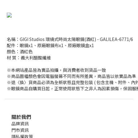
名稱：GIGI Studios 環繞式時尚太陽眼鏡(酒紅) - GALILEA-6771/6
配件：眼鏡x1、原廠眼鏡布x1、原廠眼鏡盒x1
顏色：酒紅色
材 質：義大利醋酸纖維
※本網站產品皆為實品拍攝，與消費者收到貨品一致
※商品圖檔顏色會因電腦螢幕不同而有所差異，商品皆以依實品為準
※退〈換〉貨商品必須為全新狀態且完整包裝 ( 包含主機、附件、內
※眼鏡商品自購買日起，正常使用狀態下之非人為因素損傷，保固服務
關於我們
品牌資訊
門市資訊
隱私權政策