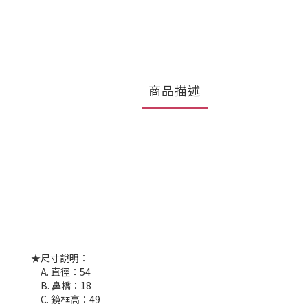
商品描述
★尺寸說明：
A. 直徑：54
B. 鼻橋：18
C. 鏡框高：49