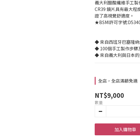
義大利醋酸纖維手工製作
CR39 鏡片具有最大程度
證了高視覺舒適度。
★BSMI許可字號:D534
◆ 來自西班牙巴塞隆
◆ 100個手工製作步
◆ 來自義大利與日本
全店，全店滿額免運
NT$9,000
數量
加入購物車