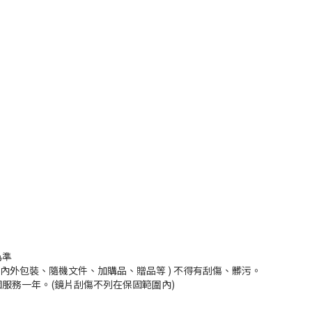
為準
內外包裝、隨機文件、加購品、贈品等 ) 不得有刮傷、髒污。
服務一年。(鏡片刮傷不列在保固範圍內)