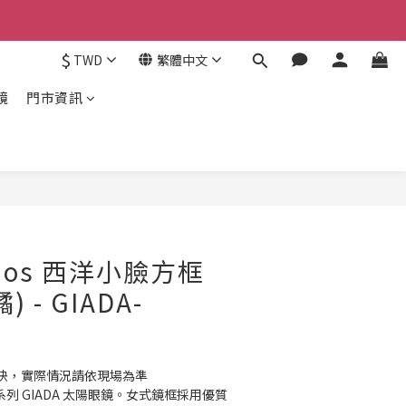
$
TWD
繁體中文
鏡
門市資訊
立即購買
udios 西洋小臉方框
 - GIADA-
快，實際情況請依現場為準 
 系列 GIADA 太陽眼鏡。女式鏡框採用優質