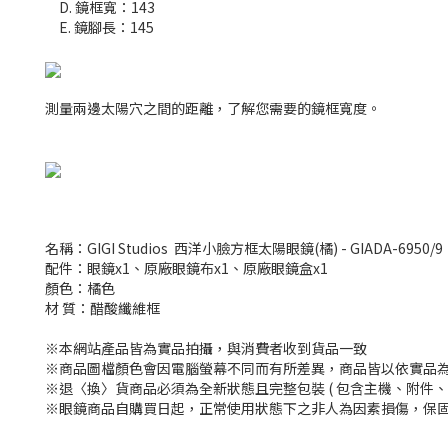
D. 鏡框寬：143
E. 鏡腳長：145
測量兩邊太陽穴之間的距離，了解您需要的鏡框寬度。
名稱：GIGI Studios 西洋小臉方框太陽眼鏡(橘) - GIADA-6950/9
配件：眼鏡x1、原廠眼鏡布x1、原廠眼鏡盒x1
顏色：橘色
材 質：醋酸纖維框
※本網站產品皆為實品拍攝，與消費者收到貨品一致
※商品圖檔顏色會因電腦螢幕不同而有所差異，商品皆以依實品
※退〈換〉貨商品必須為全新狀態且完整包裝 ( 包含主機、附件、
※眼鏡商品自購買日起，正常使用狀態下之非人為因素損傷，保固