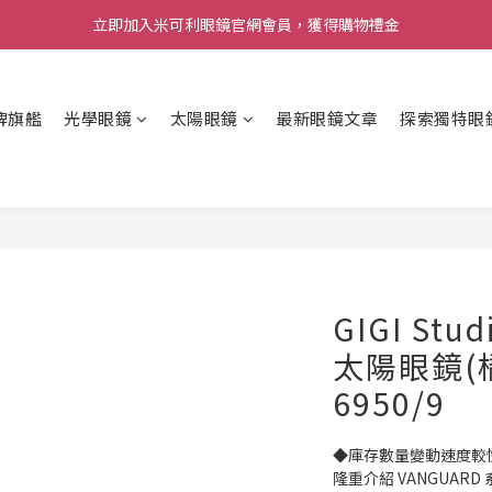
立即加入米可利眼鏡官網會員，獲得購物禮金
牌旗艦
光學眼鏡
太陽眼鏡
最新眼鏡文章
探索獨特眼
GIGI St
太陽眼鏡(橘)
6950/9
◆庫存數量變動速度較
隆重介紹 VANGUARD