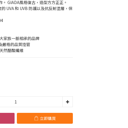
。 GIADA風格復古，造型方方正正。 
的 UVA 和 UVB 防護以及抗反射塗層，保
04
納大家族一脈相承的品牌
驟及嚴格的品質控管
的天然醋酸纖維
立即購買