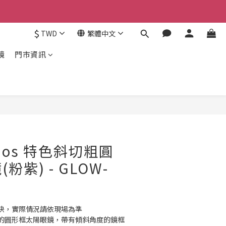
$
TWD
繁體中文
鏡
門市資訊
立即購買
udios 特色斜切粗圓
粉紫) - GLOW-
快，實際情況請依現場為準 
的圓形框太陽眼鏡，帶有傾斜角度的鏡框