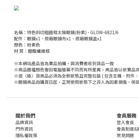
名稱：特色斜切粗圓框太陽眼鏡(粉紫) - GLOW-6821/6
配件：眼鏡x1、原廠眼鏡布x1、原廠眼鏡盒x1
顏色：粉紫色
材 質：醋酸纖維框
※本網站產品皆為實品拍攝，與消費者收到貨品一致
※商品圖檔顏色會因電腦螢幕不同而有所差異，商品皆以依實品
※退〈換〉貨商品必須為全新狀態且完整包裝 ( 包含主機、附件、
※眼鏡商品自購買日起，正常使用狀態下之非人為因素損傷，保固
關於我們
會員服務
品牌資訊
登入會員
門市資訊
會員制度&
隱私權政策
常見問題