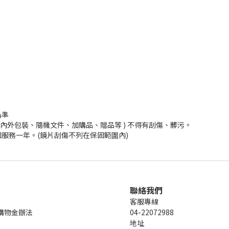
為準
內外包裝、隨機文件、加購品、贈品等 ) 不得有刮傷、髒污。
服務一年。(鏡片刮傷不列在保固範圍內)
聯絡我們
客服專線
購物金辦法
04-22072988
地址