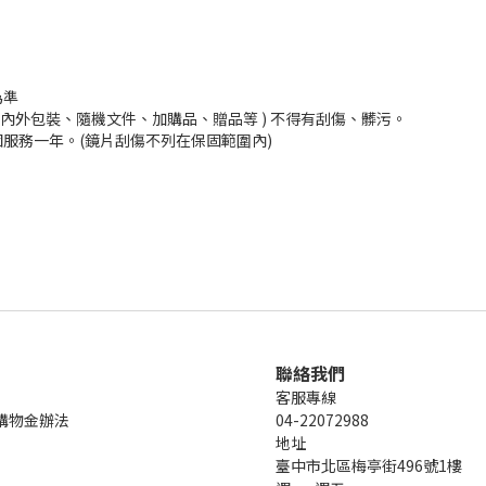
為準
內外包裝、隨機文件、加購品、贈品等 ) 不得有刮傷、髒污。
服務一年。(鏡片刮傷不列在保固範圍內)
聯絡我們
客服專線
購物金辦法
04-22072988
地址
臺中市北區梅亭街496號1樓