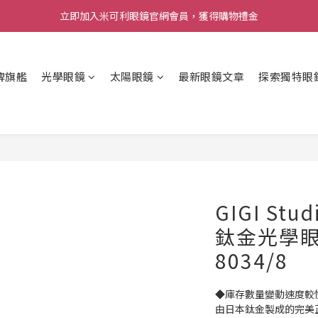
立即加入米可利眼鏡官網會員，獲得購物禮金
牌旗艦
光學眼鏡
太陽眼鏡
最新眼鏡文章
探索獨特眼
GIGI St
鈦金光學眼鏡(
8034/8
◆庫存數量變動速度較
由日本鈦金製成的完美