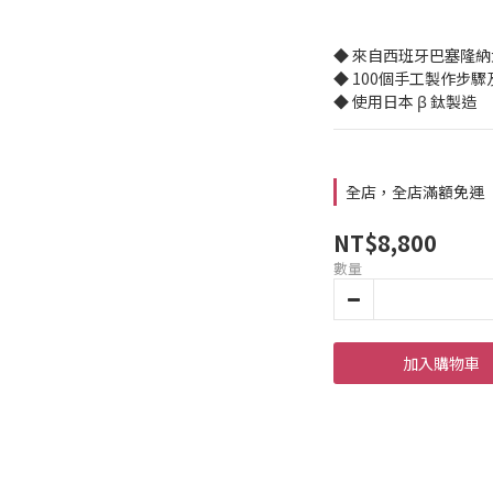
◆ 來自西班牙巴塞隆
◆ 100個手工製作步
◆ 使用日本 β 鈦製造
全店，全店滿額免運
NT$8,800
數量
加入購物車