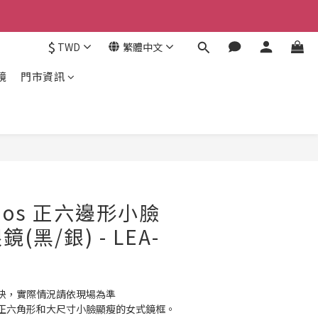
$
TWD
繁體中文
鏡
門市資訊
立即購買
udios 正六邊形小臉
黑/銀) - LEA-
快，實際情況請依現場為準 
正六角形和大尺寸小臉顯瘦的女式鏡框。