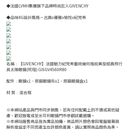
◆法國LVMH集團旗下品牌時尚巨人GIVENCHY
◆品味4G設計風格－古典x優雅x愉悅x紀梵希
名稱﹕【GIVENCHY】法國魅力紀梵希藝術幾何格紋美型經典飛行
員太陽眼鏡(玳瑁) GISGV4560R80
配件﹕眼鏡x1、原廠眼鏡布x1、原廠眼鏡盒x1
材 質﹕混合框
※本網站產品與門市同步銷售，若有任何配戴上的不適或其他疑
慮，歡迎致電或至米可利眼鏡門市參觀試戴選購。
※本網站販售商品皆為實品拍攝，商品照片顏色會因電腦螢幕與
解析度設定不同而產生些許顏色差異，請以實際商品顏色為準。