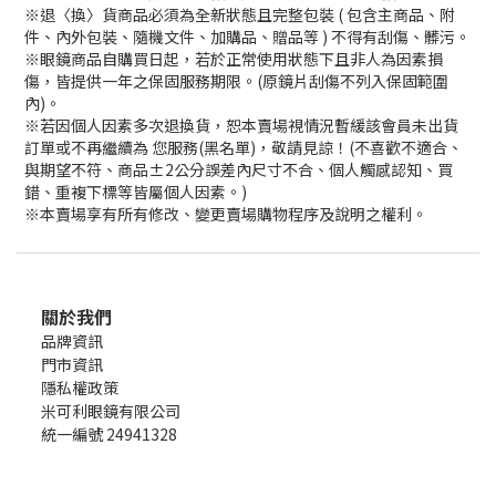
※退〈換〉貨商品必須為全新狀態且完整包裝 ( 包含主商品、附
件、內外包裝、隨機文件、加購品、贈品等 ) 不得有刮傷、髒污。
※眼鏡商品自購買日起，若於正常使用狀態下且非人為因素損
傷，皆提供一年之保固服務期限。(原鏡片刮傷不列入保固範圍
內)。
※若因個人因素多次退換貨，恕本賣場視情況暫緩該會員未出貨
訂單或不再繼續為 您服務(黑名單)，敬請見諒！(不喜歡不適合、
與期望不符、商品±2公分誤差內尺寸不合、個人觸感認知、買
錯、重複下標等皆屬個人因素。)
※本賣場享有所有修改、變更賣場購物程序及說明之權利。
關於我們
品牌資訊
門市資訊
隱私權政策
米可利眼鏡有限公司
統一編號 24941328