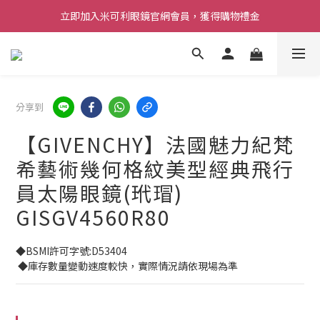
立即加入米可利眼鏡官網會員，獲得購物禮金
分享到
【GIVENCHY】法國魅力紀梵
希藝術幾何格紋美型經典飛行
員太陽眼鏡(玳瑁)
GISGV4560R80
◆BSMI許可字號:D53404
 ◆庫存數量變動速度較快，實際情況請依現場為準