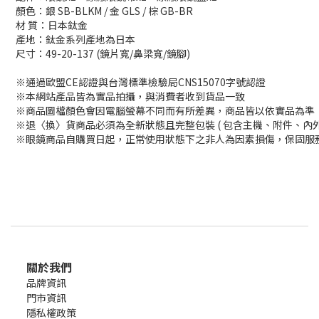
顏色：銀 SB-BLKM / 金 GLS / 棕 GB-BR
材 質：日本鈦金
產地：鈦金系列產地為日本
尺寸：49-20-137 (鏡片寬/鼻梁寬/鏡腳)
※通過歐盟CE認證與台灣標準檢驗局CNS15070字號認證
※本網站產品皆為實品拍攝，與消費者收到貨品一致
※商品圖檔顏色會因電腦螢幕不同而有所差異，商品皆以依實品為準
※退〈換〉貨商品必須為全新狀態且完整包裝 ( 包含主機、附件、內
※眼鏡商品自購買日起，正常使用狀態下之非人為因素損傷，保固服務
關於我們
品牌資訊
門市資訊
隱私權政策