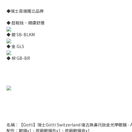
◆瑞士高端獨立品牌
◆ 超輕鈦、親膚舒適
◆ 銀 SB-BLKM
◆ 金 GLS
◆ 棕 GB-BR
名稱：【Gotti】瑞士Götti Switzerland 復古無鼻托鈦金光學眼鏡 - A
配件：眼鏡x1、原廠眼鏡布x1、原廠眼鏡盒x1