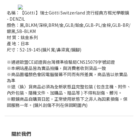
名稱：【Götti 】瑞士Götti Switzerland 流行經典方框光學眼鏡
- DENZIL
顏色：黑,BLKM/深棕,BRM/金,GLB/鉑金,GLB-PL/金棕,GLB-BR/
銀黑,SB-BLKM
材 質：鈦金系列
產 地：日本
尺寸：52-19-145(鏡片寬/鼻梁寬/鏡腳)
※通過歐盟CE認證與台灣標準檢驗局CNS15079字號認證
※本網站產品皆為實品拍攝，與消費者收到貨品一致
※商品圖檔顏色會因電腦螢幕不同而有所差異，商品皆以依實品
為準
※退〈換〉貨商品必須為全新狀態且完整包裝 ( 包含主機、附件、
內外包裝、隨機文件、加購品、贈品等 ) 不得有刮傷、髒污。
※眼鏡商品自購買日起，正常使用狀態下之非人為因素損傷，保
固服務一年。(鏡片刮傷不列在保固範圍內)
關於我們