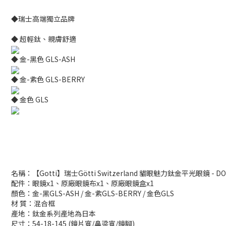
◆瑞士高端獨立品牌
◆ 超輕鈦、親膚舒適
◆ 金-黑色 GLS-ASH
◆ 金-紫色 GLS-BERRY
◆ 金色 GLS
名稱：【Gotti】瑞士Götti Switzerland 貓眼魅力鈦金平光眼鏡 - DO
配件：眼鏡x1、原廠眼鏡布x1、原廠眼鏡盒x1
顏色：金-黑GLS-ASH / 金-紫GLS-BERRY / 金色GLS
材 質：混合框
產地：鈦金系列產地為日本
尺寸：54-18-145 (鏡片寬/鼻梁寬/鏡腳)