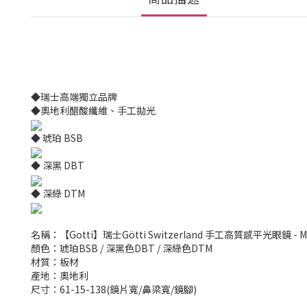
◆瑞士高端獨立品牌
◆奧地利醋酸纖維、手工拋光
◆ 琥珀 BSB
◆ 深黑 DBT
◆ 深綠 DTM
名稱：【Gotti】瑞士Götti Switzerland 手工高質感平光眼鏡 - 
顏色：琥珀BSB / 深黑色DBT / 深綠色DTM
材質：板材
產地：奧地利
尺寸：61-15-138(鏡片寬/鼻梁寬/鏡腳)