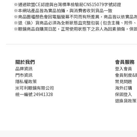
※通過歐盟CE認證與台灣標準檢驗局CNS15079字號認證
※本網站產品皆為實品拍攝，與消費者收到貨品一致
※商品圖檔顏色會因電腦螢幕不同而有所差異，商品皆以依實品
※退〈換〉貨商品必須為全新狀態且完整包裝 ( 包含主機、附件、
※眼鏡商品自購買日起，正常使用狀態下之非人為因素損傷，保固
關於我們
會員服務
品牌資訊
登入會員
門市資訊
會員制度&
隱私權政策
常見問題
米可利眼鏡有限公司
海外訂購
統一編號 24941328
保固登入
退換貨政策