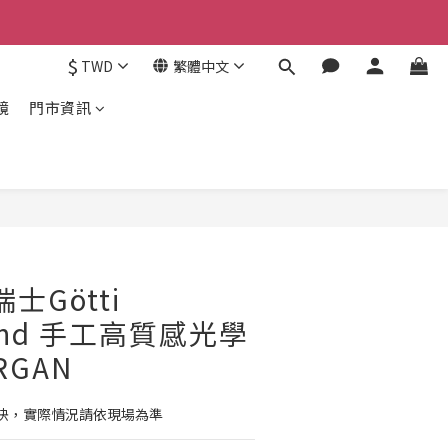
$
TWD
繁體中文
鏡
門市資訊
立即購買
瑞士Götti
rland 手工高質感光學
RGAN
快，實際情況請依現場為準