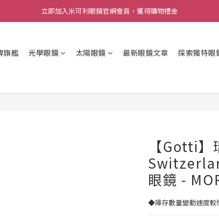
立即加入米可利眼鏡官網會員，獲得購物禮金
牌旗艦
光學眼鏡
太陽眼鏡
最新眼鏡文章
探索獨特眼
【Gotti】
Switze
眼鏡 - MO
◆庫存數量變動速度較