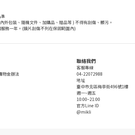
為準
內外包裝、隨機文件、加購品、贈品等 ) 不得有刮傷、髒污。
服務一年。(鏡片刮傷不列在保固範圍內)
聯絡我們
客服專線
購物金辦法
04-22072988
地址
臺中市北區梅亭街496號1樓
週一~週五
10:00~21:00
官方Line ID
@mikli