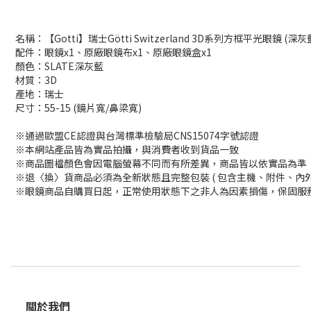
名稱：【Gotti】瑞士Götti Switzerland 3D系列方框平光眼鏡 (深灰藍
配件：眼鏡x1、原廠眼鏡布x1、原廠眼鏡盒x1
顏色：SLATE深灰藍
材質：3D
產地：瑞士
尺寸：55-15 (鏡片寬/鼻梁寬)
※通過歐盟CE認證與台灣標準檢驗局CNS15074字號認證
※本網站產品皆為實品拍攝，與消費者收到貨品一致
※商品圖檔顏色會因電腦螢幕不同而有所差異，商品皆以依實品為準
※退〈換〉貨商品必須為全新狀態且完整包裝 ( 包含主機、附件、內
※眼鏡商品自購買日起，正常使用狀態下之非人為因素損傷，保固服務
關於我們