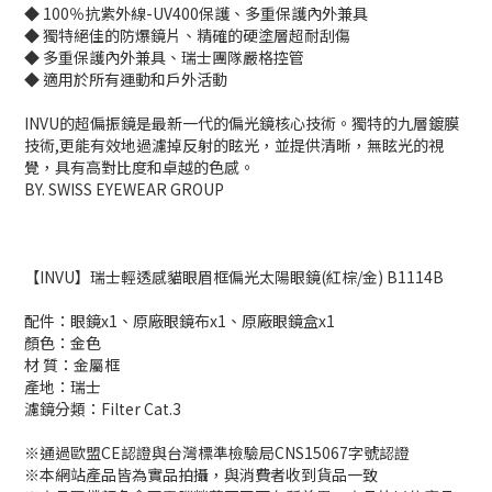
◆ 100％抗紫外線-UV400保護、多重保護內外兼具
◆ 獨特絕佳的防爆鏡片、精確的硬塗層超耐刮傷
◆ 多重保護內外兼具、瑞士團隊嚴格控管
◆ 適用於所有運動和戶外活動
INVU的超偏振鏡是最新一代的偏光鏡核心技術。獨特的九層鍍膜
技術,更能有效地過濾掉反射的眩光，並提供清晰，無眩光的視
覺，具有高對比度和卓越的色感。
BY. SWISS EYEWEAR GROUP
【INVU】瑞士輕透感貓眼眉框偏光太陽眼鏡(紅棕/金) B1114B
配件：眼鏡x1、原廠眼鏡布x1、原廠眼鏡盒x1
顏色：金色
材 質：金屬框
產地：瑞士
濾鏡分類：Filter Cat.3
※通過歐盟CE認證與台灣標準檢驗局CNS15067字號認證
※本網站產品皆為實品拍攝，與消費者收到貨品一致