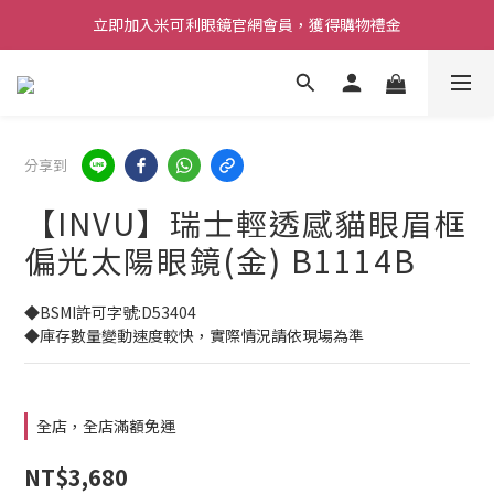
立即加入米可利眼鏡官網會員，獲得購物禮金
分享到
【INVU】瑞士輕透感貓眼眉框
偏光太陽眼鏡(金) B1114B
◆BSMI許可字號:D53404
◆庫存數量變動速度較快，實際情況請依現場為準
全店，全店滿額免運
NT$3,680