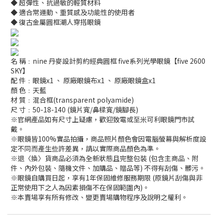
◆ 超彈性、抗過敏的輕質材料
◆ 適合常運動、重質感及功能性的使用者
◆ 復古金屬圓框潮人穿搭眼鏡
名 稱﹕nine 丹麥設計剪約經典圓框 five系列光學眼鏡【five 2600
SKY】
配 件﹕眼鏡x1 、 原廠眼鏡布x1 、 原廠眼鏡盒x1
顏 色﹕天藍
材 質﹕混合框(transparent polyamide)
尺 寸﹕50-18-140 (鏡片寬/鼻樑寬/鏡腳長)
※官網產品如有尺寸上疑慮，歡迎致電或至米可利眼鏡門市試
戴。
※眼鏡皆100%實品拍攝，商品照片顏色會因電腦螢幕與解析度設
定不同而產生些許差異，請以實際商品顏色為準。
※退〈換〉貨商品必須為全新狀態且完整包裝 (包含主商品、附
件、內外包裝、隨機文件、加購品、贈品等) 不得有刮傷、髒污。
※眼鏡自購買日起，享有1年保固維修服務期限 (原鏡片刮傷與非
正常使用下之人為因素損傷不在保固範圍內)。
※本賣場享有所有修改、變更賣場購物程序及說明之權利。