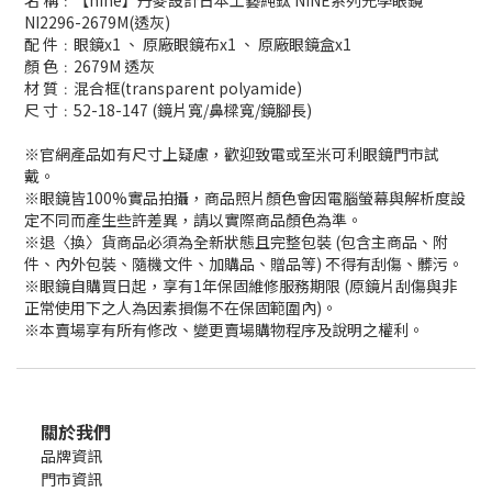
名 稱﹕【nine】丹麥設計日本工藝純鈦 NINE系列光學眼鏡
NI2296-2679M(透灰)
配 件﹕眼鏡x1 、 原廠眼鏡布x1 、 原廠眼鏡盒x1
顏 色﹕2679M 透灰
材 質﹕混合框(transparent polyamide)
尺 寸﹕52-18-147 (鏡片寬/鼻樑寬/鏡腳長)
※官網產品如有尺寸上疑慮，歡迎致電或至米可利眼鏡門市試
戴。
※眼鏡皆100%實品拍攝，商品照片顏色會因電腦螢幕與解析度設
定不同而產生些許差異，請以實際商品顏色為準。
※退〈換〉貨商品必須為全新狀態且完整包裝 (包含主商品、附
件、內外包裝、隨機文件、加購品、贈品等) 不得有刮傷、髒污。
※眼鏡自購買日起，享有1年保固維修服務期限 (原鏡片刮傷與非
正常使用下之人為因素損傷不在保固範圍內)。
※本賣場享有所有修改、變更賣場購物程序及說明之權利。
關於我們
品牌資訊
門市資訊