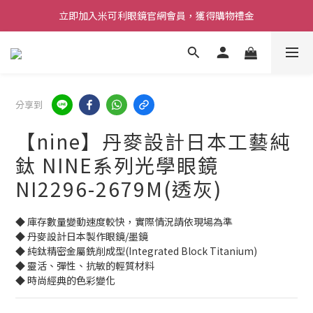
立即加入米可利眼鏡官網會員，獲得購物禮金
分享到
【nine】丹麥設計日本工藝純
鈦 NINE系列光學眼鏡
NI2296-2679M(透灰)
◆ 庫存數量變動速度較快，實際情況請依現場為準 
◆ 丹麥設計日本製作眼鏡/墨鏡  
◆ 純鈦精密金屬銑削成型(Integrated Block Titanium)
◆ 靈活、彈性、抗敏的輕質材料
◆ 時尚經典的色彩變化