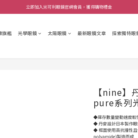
立即加入米可利眼鏡官網會員，獲得購物禮金
牌旗艦
光學眼鏡
太陽眼鏡
最新眼鏡文章
探索獨特眼
【nine
pure系列
◆庫存數量變動速度較
◆ 丹麥設計日本製作眼鏡
◆ 框面使用高抗撞性且低碳
polyamide)製造而成