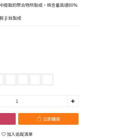
維中提取的聚合物所製成，棉含量高達80%
 β 鈦製成
立即購買
加入追蹤清單