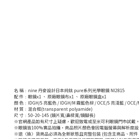
名 稱﹕nine 丹麥設計日本純鈦 pure系列光學眼鏡 NI2815
配 件﹕眼鏡x1 、 原廠眼鏡布x1 、 原廠眼鏡盒x1
顏 色﹕IDGH/S 亮藍色 / IDGH/M 霧藍色棕 / OCE/S 亮淺藍 / OCE/
材 質﹕混合框(transparent polyamide)
尺 寸﹕50-20-145 (鏡片寬/鼻樑寬/鏡腳長)
※官網產品如有尺寸上疑慮，歡迎致電或至米可利眼鏡門市試戴
※眼鏡皆100%實品拍攝，商品照片顏色會因電腦螢幕與解析度
※退〈換〉貨商品必須為全新狀態且完整包裝 (包含主商品、附件