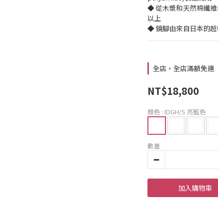
◆ 從木漿和天然棉纖
以上
◆ 鏡腳由來自日本的超輕
全店，全店滿額免運
NT$18,800
顏色
: IDGH/S 亮藍色
數量
加入購物車