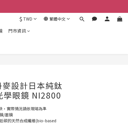
$
TWD
繁體中文
鏡
門市資訊
立即購買
】丹麥設計日本純鈦
光學眼鏡 NI2800
快，實際情況請依現場為準 
/墨鏡  
的天然合成纖維(bio-based 