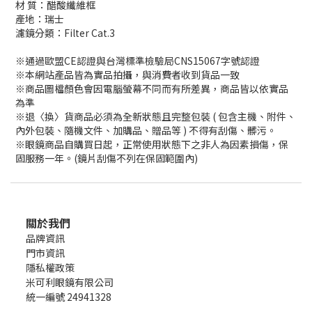
材 質：醋酸纖維框
產地：瑞士
濾鏡分類：Filter Cat.3
※通過歐盟CE認證與台灣標準檢驗局CNS15067字號認證
※本網站產品皆為實品拍攝，與消費者收到貨品一致
※商品圖檔顏色會因電腦螢幕不同而有所差異，商品皆以依實品
為準
※退〈換〉貨商品必須為全新狀態且完整包裝 ( 包含主機、附件、
內外包裝、隨機文件、加購品、贈品等 ) 不得有刮傷、髒污。
※眼鏡商品自購買日起，正常使用狀態下之非人為因素損傷，保
固服務一年。(鏡片刮傷不列在保固範圍內)
關於我們
品牌資訊
門市資訊
隱私權政策
米可利眼鏡有限公司
統一編號 24941328