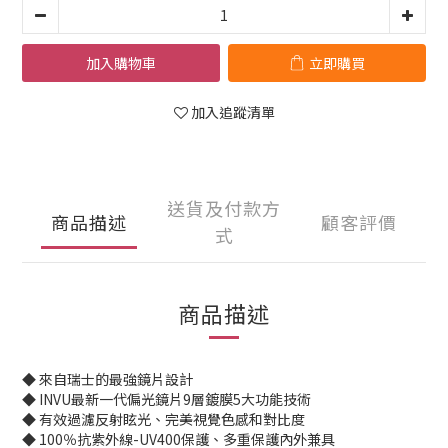
加入購物車
立即購買
加入追蹤清單
送貨及付款方
商品描述
顧客評價
式
商品描述
◆ 來自瑞士的最強鏡片設計
◆ INVU最新一代偏光鏡片9層鍍膜5大功能技術
◆ 有效過濾反射眩光、完美視覺色感和對比度
◆ 100％抗紫外線-UV400保護、多重保護內外兼具