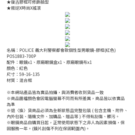
★復古膠框可修飾臉型
★叛逆X時尚X搖滾
名稱：POLICE 義大利警察都會款個性型男眼鏡-膠框(紅色)
POS1883-700P
配件：眼鏡x1、原廠眼鏡盒x1、原廠眼鏡布x1
顏色：紅色
尺寸：59-16-135
材質：混合框
※本網站產品皆為實品拍攝，與消費者收到貨品一致
※商品圖檔顏色會因電腦螢幕不同而有所差異，商品皆以依實品
為準
※退〈換〉貨商品必須為全新狀態且完整包裝 ( 包含主機、附件、
內外包裝、隨機文件、加購品、贈品等 ) 不得有刮傷、髒污。
※眼鏡商品自購買日起，正常使用狀態下之非人為因素損傷，保
固服務一年。(鏡片刮傷不列在保固範圍內)。