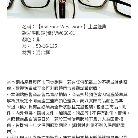
名稱：【Vivienne Westwood】土星經典
款光學眼鏡(紫) VW066-01
顏色：紫
尺寸：53-16-135
材質：混合框
※本網站產品與門市同步銷售，若有任何配戴上的不適或其他疑
慮，歡迎致電或至米可利眼鏡門市參觀試戴選購。
※本網站販售商品皆為實品拍攝，商品照片顏色會因電腦螢幕與
解析度設定不同而產生些許顏色差異，請以實際商品顏色為準。
※退〈換〉貨商品必須為全新狀態且完整包裝 ( 包含主商品、附
件、內外包裝、隨機文件、加購品、贈品等 ) 不得有刮傷、髒污。
※眼鏡商品自購買日起，若於正常使用狀態下且非人為因素損
傷，皆提供一年之保固服務期限。(原鏡片刮傷不列入保固範圍
內)。
※若因個人因素多次退換貨，恕本賣場視情況暫緩該會員未出貨