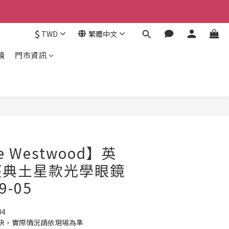
$
TWD
繁體中文
鏡
門市資訊
立即購買
ne Westwood】英
經典土星款光學眼鏡
9-05
04
快，實際情況請依現場為準