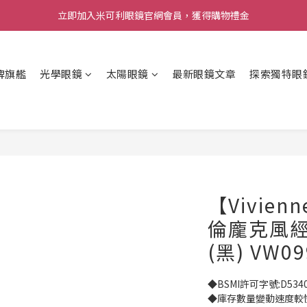
立即加入米可利眼鏡官網會員，獲得購物禮金
牌旗艦
光學眼鏡
太陽眼鏡
最新眼鏡文章
探索獨特眼
【Vivien
倫龐克風
(黑) VW09
◆BSMI許可字號:D534
◆庫存數量變動速度較