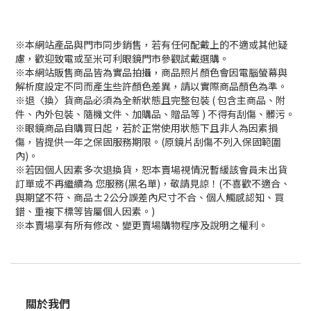
※本網站產品與門市同步銷售，若有任何配戴上的不適或其他疑
慮，歡迎致電或至米可利眼鏡門市參觀試戴選購。
※本網站販售商品皆為實品拍攝，商品照片顏色會因電腦螢幕與
解析度設定不同而產生些許顏色差異，請以實際商品顏色為準。
※退〈換〉貨商品必須為全新狀態且完整包裝 ( 包含主商品、附
件、內外包裝、隨機文件、加購品、贈品等 ) 不得有刮傷、髒污。
※眼鏡商品自購買日起，若於正常使用狀態下且非人為因素損
傷，皆提供一年之保固服務期限。(原鏡片刮傷不列入保固範圍
內)。
※若因個人因素多次退換貨，恕本賣場視情況暫緩該會員未出貨
訂單或不再繼續為 您服務(黑名單)，敬請見諒！(不喜歡不適合、
與期望不符、商品±2公分誤差內尺寸不合、個人觸感認知、買
錯、重複下標等皆屬個人因素。)
※本賣場享有所有修改、變更賣場購物程序及說明之權利。
關於我們