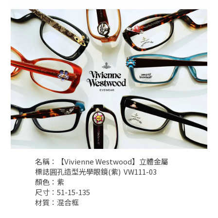
名稱：【Vivienne Westwood】立體金屬
標誌圓孔造型光學眼鏡(紫) VW111-03
顏色：紫
尺寸：51-15-135
材質：混合框