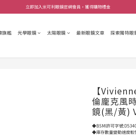
立即加入米可利眼鏡官網會員，獲得購物禮金
牌旗艦
光學眼鏡
太陽眼鏡
最新眼鏡文章
探索獨特眼
【Vivien
倫龐克風
鏡(黑/黃) 
◆BSMI許可字號:D534
◆庫存數量變動速度較