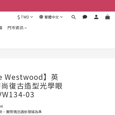
$
TWD
繁體中文
鏡
門市資訊
立即購買
ne Westwood】英
時尚復古造型光學眼
VW134-03
04
快，實際情況請依現場為準