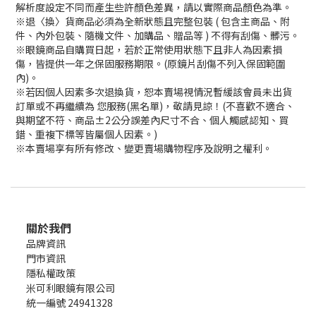
解析度設定不同而產生些許顏色差異，請以實際商品顏色為準。
※退〈換〉貨商品必須為全新狀態且完整包裝 ( 包含主商品、附
件、內外包裝、隨機文件、加購品、贈品等 ) 不得有刮傷、髒污。
※眼鏡商品自購買日起，若於正常使用狀態下且非人為因素損
傷，皆提供一年之保固服務期限。(原鏡片刮傷不列入保固範圍
內)。
※若因個人因素多次退換貨，恕本賣場視情況暫緩該會員未出貨
訂單或不再繼續為 您服務(黑名單)，敬請見諒！(不喜歡不適合、
與期望不符、商品±2公分誤差內尺寸不合、個人觸感認知、買
錯、重複下標等皆屬個人因素。)
※本賣場享有所有修改、變更賣場購物程序及說明之權利。
關於我們
品牌資訊
門市資訊
隱私權政策
米可利眼鏡有限公司
統一編號 24941328