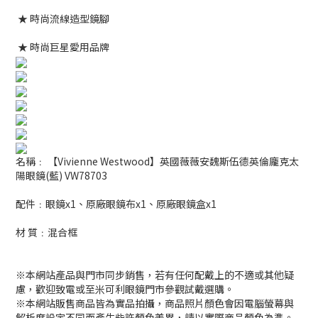
★ 時尚流線造型鏡腳
★ 時尚巨星愛用品牌
名稱﹕ 【Vivienne Westwood】英國薇薇安魏斯伍德英倫龐克太
陽眼鏡(藍) VW78703
配件﹕眼鏡x1、原廠眼鏡布x1、原廠眼鏡盒x1
材 質﹕混合框
※本網站產品與門市同步銷售，若有任何配戴上的不適或其他疑
慮，歡迎致電或至米可利眼鏡門市參觀試戴選購。
※本網站販售商品皆為實品拍攝，商品照片顏色會因電腦螢幕與
解析度設定不同而產生些許顏色差異，請以實際商品顏色為準。