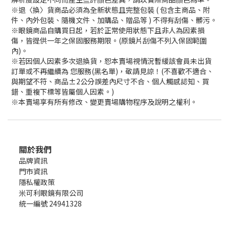
※退〈換〉貨商品必須為全新狀態且完整包裝 ( 包含主商品、附
件、內外包裝、隨機文件、加購品、贈品等 ) 不得有刮傷、髒污。
※眼鏡商品自購買日起，若於正常使用狀態下且非人為因素損
傷，皆提供一年之保固服務期限。(原鏡片刮傷不列入保固範圍
內)。
※若因個人因素多次退換貨，恕本賣場視情況暫緩該會員未出貨
訂單或不再繼續為 您服務(黑名單)，敬請見諒！(不喜歡不適合、
與期望不符、商品±2公分誤差內尺寸不合、個人觸感認知、買
錯、重複下標等皆屬個人因素。)
※本賣場享有所有修改、變更賣場購物程序及說明之權利。
關於我們
品牌資訊
門市資訊
隱私權政策
米可利眼鏡有限公司
統一編號 24941328