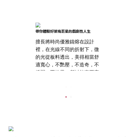
帶你體驗好萊塢巨星的戲劇性人生
擅長將時尚優雅鑄熔在設計
裡，在光線不同的折射下，微
的光從板料透出，美得相當舒
適寬心，不艷壓，不造奇，不
嬌弱，不搶異，所以能真正完
美的襯托臉部輪廓的美
麗。 其日式手作工藝的手
法獨樹一幟、質量與材料俱
精，故能造就最高品質的精緻
鏡框。