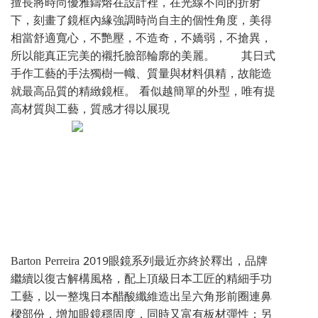
擅長將時尚優雅鑄熔在設計裡，在光線不同的折射
下，刻畫了鏡框內緣強調時尚自主的個性角度，美得
相當舒適寬心，不艷壓，不造奇，不嬌弱，不搶異，
所以能真正完美的襯托臉部輪廓的美麗。 其日式
手作工藝的手法獨樹一幟、質量與材料俱精，故能造
就最高品質的精緻鏡框。 看似越簡單的外型，唯有提
高材質與工藝，質感才得以展現
Barton Perreira 2019眼鏡系列最近亦終於釋出，品牌
繼續以復古解構風格，配上頂級日本工匠的精細手功
工藝，以一整塊日本醋酸纖維造出呈六角形前圈連鼻
樑部份，增加眼鏡穩固度，同時又富有板材彈性；另