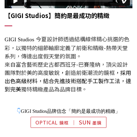
【GIGI Studios】簡約是最成功的精緻
今夏設計師透過結構線條精心挑選的色
GIGI Studios
彩，以獨特的細節輪廓定義了前衛和精緻-熱帶天堂
系列，傳達出度假天堂的氛圍。
來自富含藝術歷史古都西班牙-巴賽隆納，頂尖設計
團隊對於美的高度敏銳
，
創造前衛潮流的鏡框
，採用
出色高級材料
，結合先進技術搭配
手工製作工法，達
到完美
獨特精緻產品為品牌目標。
👇
GIGI Studios
品牌信念「簡約是最成功的精緻」
SUN
OPTICAL
│
鏡框
墨鏡