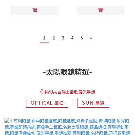
1
2
3
4
5
»
-太陽眼鏡精選-
👇INVU來自瑞士最強偏光墨鏡
SUN
OPTICAL
鏡框
│
墨鏡