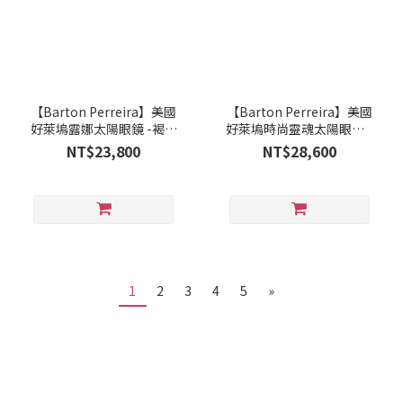
【Barton Perreira】美國
【Barton Perreira】美國
好萊塢露娜太陽眼鏡 -褐金
好萊塢時尚靈魂太陽眼鏡 -
LUNA GOL/GOR
琥珀咖 BP WEXLER -
NT$23,800
NT$28,600
MGO
1
2
3
4
5
»