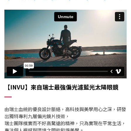
【INVU】來自瑞士最強偏光濾藍光太陽眼鏡
由瑞士血統的優良設計脈絡，高科技與美學用心之深，研發
出獨特專利九層偏光鏡片技術，
瑞士團隊樸實而不好高騖遠的精神，只為實現在平常生活，
專注個人視感與環境之間的和諧美學。