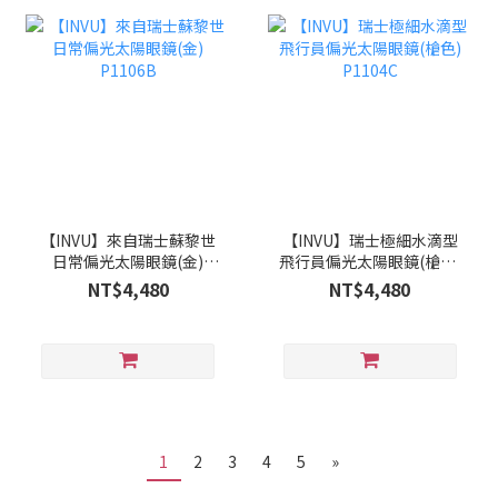
【INVU】來自瑞士蘇黎世
【INVU】瑞士極細水滴型
日常偏光太陽眼鏡(金)
飛行員偏光太陽眼鏡(槍色)
P1106B
P1104C
NT$4,480
NT$4,480
1
2
3
4
5
»