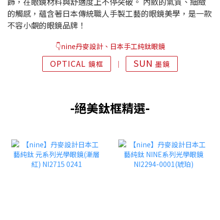
飾，在眼鏡材料與舒適度上不停突破。 內斂的氣質、細緻
的觸感，蘊含著日本傳統職人手製工藝的眼鏡美學，是一款
不容小覷的眼鏡品牌！
👇nine丹麥設計、日本手工純鈦眼鏡
SUN
OPTICAL
鏡框
│
墨鏡
-絕美鈦框精選-