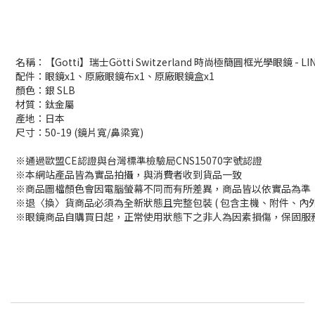
名稱：【Gotti】瑞士Götti Switzerland 時尚極簡圓框光學眼鏡 - LIN
配件：眼鏡x1、原廠眼鏡布x1、原廠眼鏡盒x1
顏色：銀 SLB
材質：鈦金屬
產地：日本
尺寸：50-19 (鏡片寬/鼻梁寬)
※通過歐盟CE認證與台灣標準檢驗局CNS15070字號認證
※本網站產品皆為實品拍攝，與消費者收到貨品一致
※商品圖檔顏色會因電腦螢幕不同而有所差異，商品皆以依實品為準
※退〈換〉貨商品必須為全新狀態且完整包裝 ( 包含主機、附件、內
※眼鏡商品自購買日起，正常使用狀態下之非人為因素損傷，保固服務