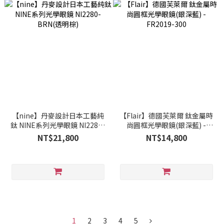
【nine】丹麥設計日本工藝純
【Flair】德國芙萊爾 鈦金屬時
鈦 NINE系列光學眼鏡 NI2280-
尚圓框光學眼鏡(銀深藍) -
BRN(透明棕)
FR2019-300
NT$21,800
NT$14,800
1
2
3
4
5