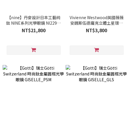
【nine】丹麥設計日本工藝純
Vivienne Westwood英國薇薇
鈦 NINE系列光學眼鏡 NI2294-
安魏斯伍德龐克立體土星環光
1056(翡翠)
學眼鏡(黑/咖啡) VW324-01
NT$21,800
NT$3,800